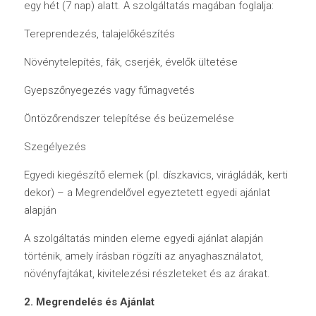
egy hét (7 nap) alatt. A szolgáltatás magában foglalja:
Tereprendezés, talajelőkészítés
Növénytelepítés, fák, cserjék, évelők ültetése
Gyepszőnyegezés vagy fűmagvetés
Öntözőrendszer telepítése és beüzemelése
Szegélyezés
Egyedi kiegészítő elemek (pl. díszkavics, virágládák, kerti 
dekor) – a Megrendelővel egyeztetett egyedi ajánlat 
alapján
A szolgáltatás minden eleme egyedi ajánlat alapján 
történik, amely írásban rögzíti az anyaghasználatot, 
növényfajtákat, kivitelezési részleteket és az árakat.
2. Megrendelés és Ajánlat