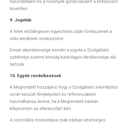
használatáért és a növények gondozásáért a befejezést 
követően.
9. Jogviták
A felek elsődlegesen egyeztetés útján törekszenek a 
vitás kérdések rendezésére.
Ennek sikertelensége esetén a jogvita a Szolgáltató 
székhelye szerinti bíróság kizárólagos illetékessége alá 
tartozik.
10. Egyéb rendelkezések
A Megrendelő hozzájárul, hogy a Szolgáltató a kertépítés 
során készült fényképeket és referenciaként 
használhassa, kivéve, ha a Megrendelő írásban 
kifejezetten az ellenkezőjét kéri.
A szerződés módosítása csak írásban lehetséges.