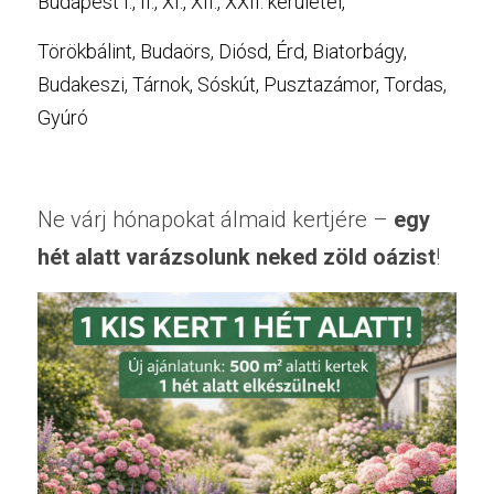
Budapest I., II., XI., XII., XXII. kerületei, 
Törökbálint, Budaörs, Diósd, Érd, Biatorbágy, 
Budakeszi, Tárnok, Sóskút, Pusztazámor, Tordas, 
Gyúró
Ne várj hónapokat álmaid kertjére – 
egy 
hét alatt varázsolunk neked zöld oázist
!