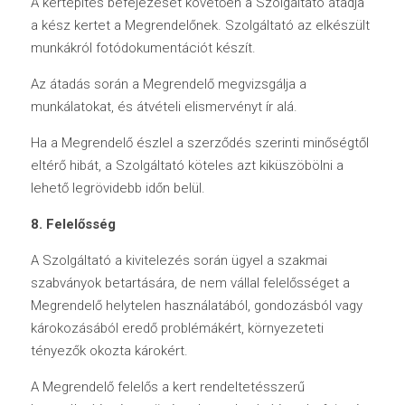
A kertépítés befejezését követően a Szolgáltató átadja 
a kész kertet a Megrendelőnek. Szolgáltató az elkészült 
munkákról fotódokumentációt készít. 
Az átadás során a Megrendelő megvizsgálja a 
munkálatokat, és átvételi elismervényt ír alá.
Ha a Megrendelő észlel a szerződés szerinti minőségtől 
eltérő hibát, a Szolgáltató köteles azt kiküszöbölni a 
lehető legrövidebb időn belül.
8. Felelősség
A Szolgáltató a kivitelezés során ügyel a szakmai 
szabványok betartására, de nem vállal felelősséget a 
Megrendelő helytelen használatából, gondozásból vagy 
károkozásából eredő problémákért, környezeteti 
tényezők okozta károkért.
A Megrendelő felelős a kert rendeltetésszerű 