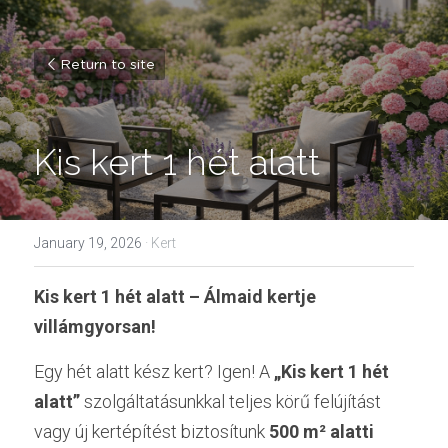
Return to site
Kis kert 1 hét alatt
January 19, 2026
·
Kert
Kis kert 1 hét alatt – Álmaid kertje 
villámgyorsan!
Egy hét alatt kész kert? Igen! A 
„Kis kert 1 hét 
alatt”
 szolgáltatásunkkal teljes körű felújítást 
vagy új kertépítést biztosítunk 
500 m² alatti 