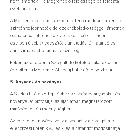
nem ismertek – a Megrendelő felelőssége és feladata 
ezek orvoslása. 
A Megrendelő menet közben történő módosítási kérései 
szintén teljesíthetők, de ezek többletköltséggel járhatnak 
és hatással lehetnek a kivitelezési időre, minden 
esetben újabb (kiegészítő) ajánlatadás, új határidő és 
annak írásos elfogadása előzi meg.
Ebben az esetben a Szolgáltató köteles haladéktalanul 
értesíteni a Megrendelőt, és új határidőt egyeztetni.
5. Anyagok és növények
A Szolgáltató a kertépítéshez szükséges anyagokat és 
növényeket biztosítja, az ajánlatban meghatározott 
minőségben és mennyiségben.
Az esetleges növény- vagy anyaghiány a Szolgáltató 
ellenőrzési körén kívül esik, és a határidőt módosíthatja.