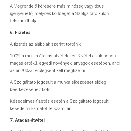
A Megrendelő kérésére más minőség vagy típus 
igényelhető, melynek költségét a Szolgáltató külön 
felszámíthatja.
6. Fizetés
A fizetés az alábbiak szerint történik:
100% a munka átadás-átvételekor. Kivétel a különösen 
magas értékű, egyedi növények, anyagok esetében, ahol 
az ár 70%-át előlegként kell megfizetni. 
A Szolgáltató jogosult a munka elkezdését előleg 
beérkezéséhez kötni.
Késedelmes fizetés esetén a Szolgáltató jogosult 
késedelmi kamatot felszámítani.
7. Átadás-átvétel