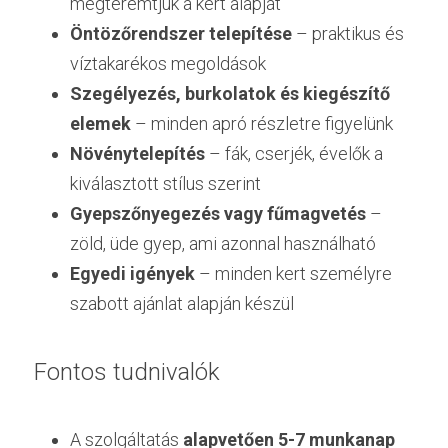
megteremtjük a kert alapját
Öntözőrendszer telepítése
 – praktikus és 
víztakarékos megoldások
Szegélyezés, burkolatok és kiegészítő 
elemek
 – minden apró részletre figyelünk
Növénytelepítés
 – fák, cserjék, évelők a 
kiválasztott stílus szerint
Gyepszőnyegezés vagy fűmagvetés
 – 
zöld, üde gyep, ami azonnal használható
Egyedi igények
 – minden kert személyre 
szabott ajánlat alapján készül
Fontos tudnivalók
A szolgáltatás 
alapvetően 5-7 munkanap 