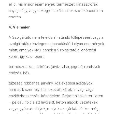
el, pl. vis maior események, természeti katasztrófák, 
anyaghiány, vagy a Megrendelő által okozott késedelem 
esetén.
4. Vis maior
A Szolgáltató nem felelős a határidő túllépéséért vagy a 
szolgáltatás részleges elmaradásáért olyan események 
miatt, amelyek kívül esnek a Szolgáltató ellenőrzési 
körén, így különösen:
természeti katasztrófák (árvíz, vihar, jégeső, rendkívüli 
esőzés, hó),
tűzeset, robbanás, járvány, közlekedési akadályok, 
harmadik személy által okozott károk, anyag- vagy 
eszközbeszerzési késedelem. Rejtett hibák a területen 
– például föld alatt lévő sitt, beton alapok, vezetékek 
vagy egyéb akadályok, melyek az ajánlatadáskor még 